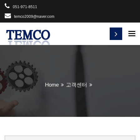
051-971-8511
temco2009@naver.com
To
Home
고객센터